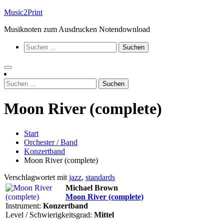
Zum
Music2Print
Inhalt
Musiknoten zum Ausdrucken Notendownload
springen
Suchen
nach:
Suchen
nach:
Moon River (complete)
Start
Orchester / Band
Konzertband
Moon River (complete)
Verschlagwortet mit
jazz
,
standards
Michael Brown
Moon River (complete)
Instrument:
Konzertband
Level / Schwierigkeitsgrad:
Mittel