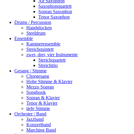
Alt Saxophon
Saxophonquartett
Sopran Saxophon
Tenor Saxophon
Drums / Percussion
Handglocken
Steeldrum
Ensemble
Kammerensemble
Streichquintett
zwei, drei, vier Instrumente
Streichquartett
Streichtrio
Gesang / Stimme
Chorgesang
Hohe Stimme & Klavier
Mezzo Sopran
Songbook
Sopran & Klavier
Tenor & Klavier
tiefe Stimme
Orchester / Band
Jazzband
Konzertband
Marching Band