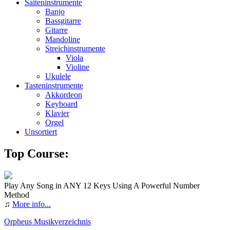
Saiteninstrumente
Banjo
Bassgitarre
Gitarre
Mandoline
Streichinstrumente
Viola
Violine
Ukulele
Tasteninstrumente
Akkordeon
Keyboard
Klavier
Orgel
Unsortiert
Top Course:
Play Any Song in ANY 12 Keys Using A Powerful Number
Method
♫
More info...
Orpheus Musikverzeichnis