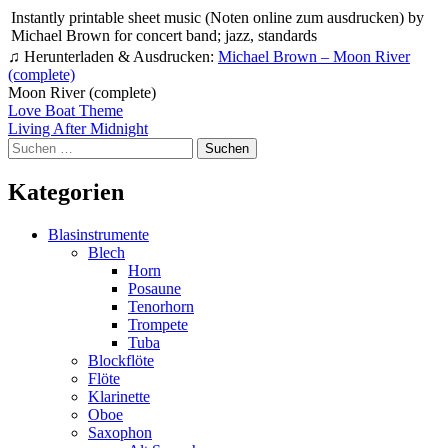
Instantly printable sheet music (Noten online zum ausdrucken) by
Michael Brown for concert band; jazz, standards
♫ Herunterladen & Ausdrucken:
Michael Brown – Moon River
(complete)
Moon River (complete)
Beitragsnavigation
Love Boat Theme
Living After Midnight
Suchen
nach:
Kategorien
Blasinstrumente
Blech
Horn
Posaune
Tenorhorn
Trompete
Tuba
Blockflöte
Flöte
Klarinette
Oboe
Saxophon