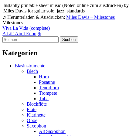
Instantly printable sheet music (Noten online zum ausdrucken) by
Miles Davis for guitar solo; jazz, standards
♫ Herunterladen & Ausdrucken:
Miles Davis – Milestones
Milestones
Beitragsnavigation
Viva La Vida (complete)
A Lil‘ Ain’t Enough
Suchen
nach:
Kategorien
Blasinstrumente
Blech
Horn
Posaune
Tenorhorn
Trompete
Tuba
Blockflöte
Flöte
Klarinette
Oboe
Saxophon
Alt Saxophon