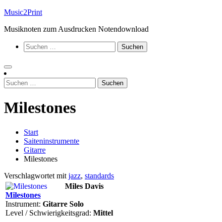
Zum
Music2Print
Inhalt
Musiknoten zum Ausdrucken Notendownload
springen
Suchen
nach:
Suchen
nach:
Milestones
Start
Saiteninstrumente
Gitarre
Milestones
Verschlagwortet mit
jazz
,
standards
Miles Davis
Milestones
Instrument:
Gitarre Solo
Level / Schwierigkeitsgrad:
Mittel