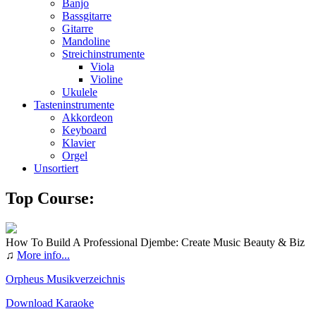
Banjo
Bassgitarre
Gitarre
Mandoline
Streichinstrumente
Viola
Violine
Ukulele
Tasteninstrumente
Akkordeon
Keyboard
Klavier
Orgel
Unsortiert
Top Course:
How To Build A Professional Djembe: Create Music Beauty & Biz
♫
More info...
Orpheus Musikverzeichnis
Download Karaoke