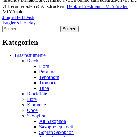
♫ Herunterladen & Ausdrucken:
Debbie Friedman – Mi Y’maleil
Mi Y’maleil
Beitragsnavigation
Jingle Bell Dash
Bugler’s Holiday
Suchen
nach:
Kategorien
Blasinstrumente
Blech
Horn
Posaune
Tenorhorn
Trompete
Tuba
Blockflöte
Flöte
Klarinette
Oboe
Saxophon
Alt Saxophon
Saxophonquartett
Sopran Saxophon