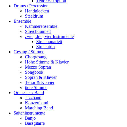
Tenor Saxophon
Drums / Percussion
Handglocken
Steeldrum
Ensemble
Kammerensemble
Streichquintett
zwei, drei, vier Instrumente
Streichquartett
Streichtrio
Gesang / Stimme
Chorgesang
Hohe Stimme & Klavier
Mezzo Sopran
Songbook
Sopran & Klavier
Tenor & Klavier
tiefe Stimme
Orchester / Band
Jazzband
Konzertband
Marching Band
Saiteninstrumente
Banjo
Bassgitarre