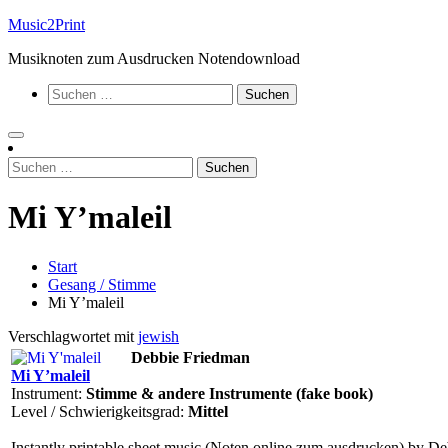
Zum
Music2Print
Inhalt
Musiknoten zum Ausdrucken Notendownload
springen
Suchen
nach:
Suchen
nach:
Mi Y’maleil
Start
Gesang / Stimme
Mi Y’maleil
Verschlagwortet mit
jewish
Debbie Friedman
Mi Y’maleil
Instrument:
Stimme & andere Instrumente (fake book)
Level / Schwierigkeitsgrad:
Mittel
Instantly printable sheet music (Noten online zum ausdrucken) by De