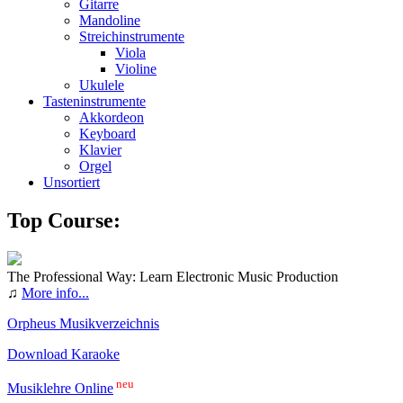
Gitarre
Mandoline
Streichinstrumente
Viola
Violine
Ukulele
Tasteninstrumente
Akkordeon
Keyboard
Klavier
Orgel
Unsortiert
Top Course:
The Professional Way: Learn Electronic Music Production
♫
More info...
Orpheus Musikverzeichnis
Download Karaoke
neu
Musiklehre Online