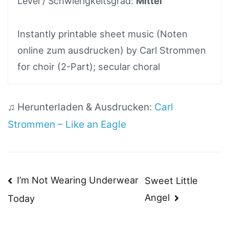
Level / Schwierigkeitsgrad:
Mittel
Instantly printable sheet music (Noten
online zum ausdrucken) by Carl Strommen
for choir (2-Part); secular choral
♫ Herunterladen & Ausdrucken:
Carl
Strommen – Like an Eagle
Beitragsnavigation
I’m Not Wearing Underwear
Sweet Little
Angel
Today