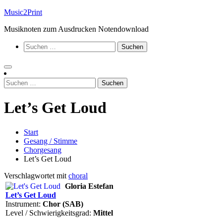
Zum
Music2Print
Inhalt
Musiknoten zum Ausdrucken Notendownload
springen
Suchen
nach:
Suchen
nach:
Let’s Get Loud
Start
Gesang / Stimme
Chorgesang
Let’s Get Loud
Verschlagwortet mit
choral
Gloria Estefan
Let’s Get Loud
Instrument:
Chor (SAB)
Level / Schwierigkeitsgrad:
Mittel