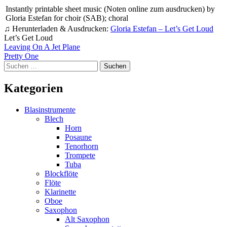
Instantly printable sheet music (Noten online zum ausdrucken) by
Gloria Estefan for choir (SAB); choral
♫ Herunterladen & Ausdrucken:
Gloria Estefan – Let’s Get Loud
Let’s Get Loud
Beitragsnavigation
Leaving On A Jet Plane
Pretty One
Suchen
nach:
Kategorien
Blasinstrumente
Blech
Horn
Posaune
Tenorhorn
Trompete
Tuba
Blockflöte
Flöte
Klarinette
Oboe
Saxophon
Alt Saxophon