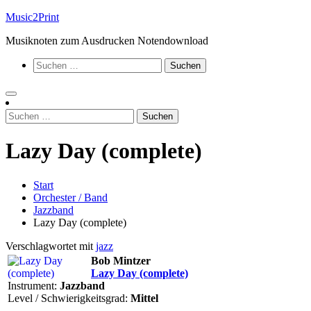
Zum
Music2Print
Inhalt
Musiknoten zum Ausdrucken Notendownload
springen
Suchen
nach:
Suchen
nach:
Lazy Day (complete)
Start
Orchester / Band
Jazzband
Lazy Day (complete)
Verschlagwortet mit
jazz
Bob Mintzer
Lazy Day (complete)
Instrument:
Jazzband
Level / Schwierigkeitsgrad:
Mittel