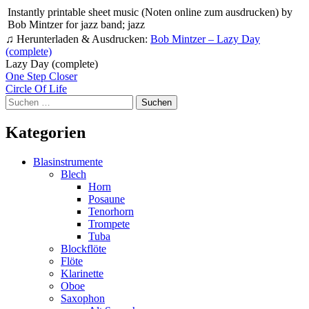
Instantly printable sheet music (Noten online zum ausdrucken) by
Bob Mintzer for jazz band; jazz
♫ Herunterladen & Ausdrucken:
Bob Mintzer – Lazy Day
(complete)
Lazy Day (complete)
Beitragsnavigation
One Step Closer
Circle Of Life
Suchen
nach:
Kategorien
Blasinstrumente
Blech
Horn
Posaune
Tenorhorn
Trompete
Tuba
Blockflöte
Flöte
Klarinette
Oboe
Saxophon