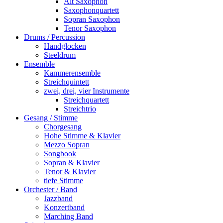
Alt Saxophon
Saxophonquartett
Sopran Saxophon
Tenor Saxophon
Drums / Percussion
Handglocken
Steeldrum
Ensemble
Kammerensemble
Streichquintett
zwei, drei, vier Instrumente
Streichquartett
Streichtrio
Gesang / Stimme
Chorgesang
Hohe Stimme & Klavier
Mezzo Sopran
Songbook
Sopran & Klavier
Tenor & Klavier
tiefe Stimme
Orchester / Band
Jazzband
Konzertband
Marching Band