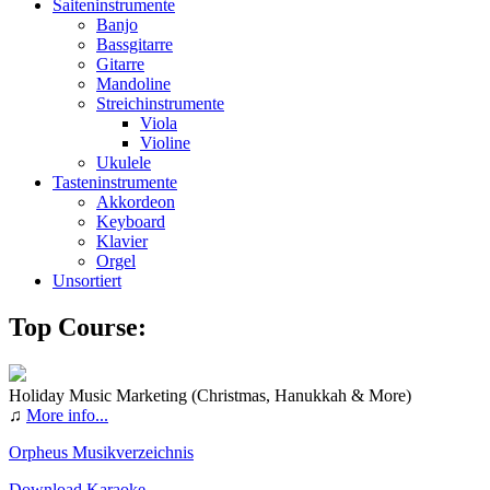
Saiteninstrumente
Banjo
Bassgitarre
Gitarre
Mandoline
Streichinstrumente
Viola
Violine
Ukulele
Tasteninstrumente
Akkordeon
Keyboard
Klavier
Orgel
Unsortiert
Top Course:
Holiday Music Marketing (Christmas, Hanukkah & More)
♫
More info...
Orpheus Musikverzeichnis
Download Karaoke