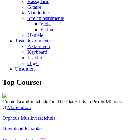
Bassgitarre
Gitarre
Mandoline
Streichinstrumente
Viola
Violine
Ukulele
Tasteninstrumente
Akkordeon
Keyboard
Klavier
Orgel
Unsortiert
Top Course:
Create Beautiful Music On The Piano Like a Pro In Minutes
♫
More info...
Orpheus Musikverzeichnis
Download Karaoke
neu