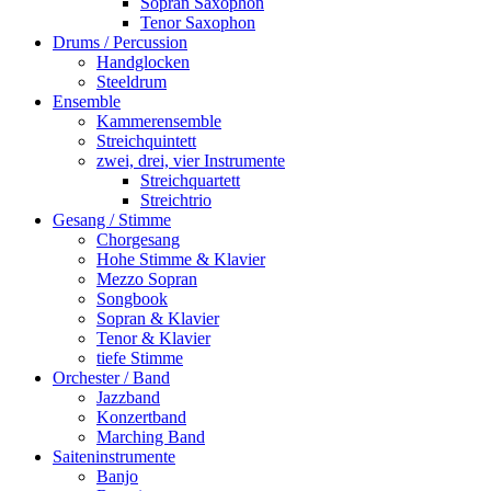
Sopran Saxophon
Tenor Saxophon
Drums / Percussion
Handglocken
Steeldrum
Ensemble
Kammerensemble
Streichquintett
zwei, drei, vier Instrumente
Streichquartett
Streichtrio
Gesang / Stimme
Chorgesang
Hohe Stimme & Klavier
Mezzo Sopran
Songbook
Sopran & Klavier
Tenor & Klavier
tiefe Stimme
Orchester / Band
Jazzband
Konzertband
Marching Band
Saiteninstrumente
Banjo