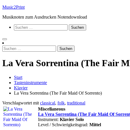
Zum
Music2Print
Inhalt
Musiknoten zum Ausdrucken Notendownload
springen
Suchen
nach:
Suchen
nach:
La Vera Sorrentina (The Fair M
Start
Tasteninstrumente
Klavier
La Vera Sorrentina (The Fair Maid Of Sorrento)
Verschlagwortet mit
classical
,
folk
,
traditional
Miscellaneous
La Vera Sorrentina (The Fair Maid Of Sorren
Instrument:
Klavier Solo
Level / Schwierigkeitsgrad:
Mittel