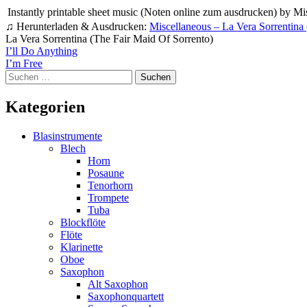
Instantly printable sheet music (Noten online zum ausdrucken) by Misce
♫ Herunterladen & Ausdrucken:
Miscellaneous – La Vera Sorrentina
La Vera Sorrentina (The Fair Maid Of Sorrento)
Beitragsnavigation
I’ll Do Anything
I’m Free
Suchen
nach:
Kategorien
Blasinstrumente
Blech
Horn
Posaune
Tenorhorn
Trompete
Tuba
Blockflöte
Flöte
Klarinette
Oboe
Saxophon
Alt Saxophon
Saxophonquartett