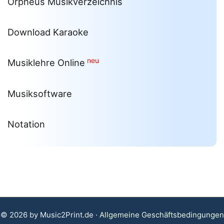
Orpheus Musikverzeichnis
Download Karaoke
neu
Musiklehre Online
Musiksoftware
Notation
© 2026 by Music2Print.de ·
Allgemeine Geschäftsbedingungen