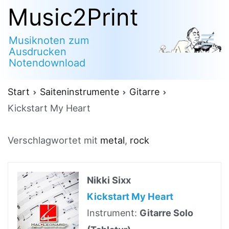
Zum
Music2Print
Inhalt
Musiknoten zum
springen
Ausdrucken
Notendownload
Start
Saiteninstrumente
Gitarre
Kickstart My Heart
Verschlagwortet mit
metal
,
rock
Nikki Sixx
Kickstart My Heart
Instrument:
Gitarre Solo