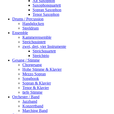
Alt Saxophon
Saxophonquartett
Sopran Saxophon
Tenor Saxophon
Drums / Percussion
Handglocken
Steeldrum
Ensemble
Kammerensemble
Streichquintett
zwei, drei, vier Instrumente
Streichquartett
Streichtrio
Gesang / Stimme
Chorgesang
Hohe Stimme & Klavier
Mezzo Sopran
Songbook
Sopran & Klavier
Tenor & Klavier
tiefe Stimme
Orchester / Band
Jazzband
Konzertband
Marching Band