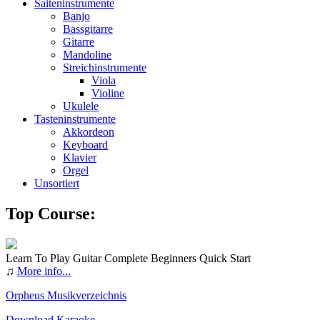
Saiteninstrumente
Banjo
Bassgitarre
Gitarre
Mandoline
Streichinstrumente
Viola
Violine
Ukulele
Tasteninstrumente
Akkordeon
Keyboard
Klavier
Orgel
Unsortiert
Top Course:
Learn To Play Guitar Complete Beginners Quick Start
♫
More info...
Orpheus Musikverzeichnis
Download Karaoke