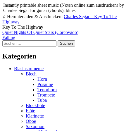
Instantly printable sheet music (Noten online zum ausdrucken) by
Charles Segar for guitar (chords); blues
♫ Herunterladen & Ausdrucken:
Charles Segar – Key To The
Highway
Key To The Highway
Beitragsnavigation
Quiet Nights Of Quiet Stars (Corcovado)
Falling
Suchen
nach:
Kategorien
Blasinstrumente
Blech
Horn
Posaune
Tenorhorn
Trompete
Tuba
Blockflöte
Flöte
Klarinette
Oboe
Saxophon