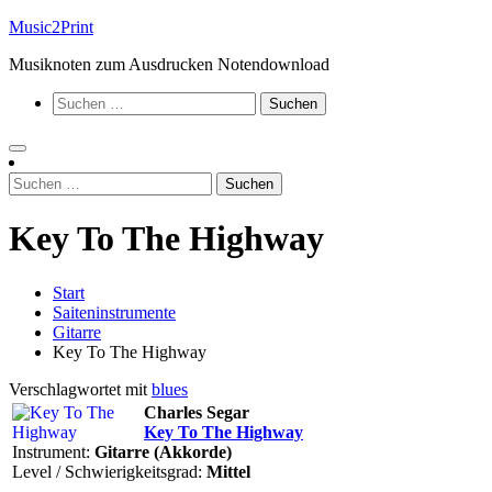
Zum
Music2Print
Inhalt
Musiknoten zum Ausdrucken Notendownload
springen
Suchen
nach:
Suchen
nach:
Key To The Highway
Start
Saiteninstrumente
Gitarre
Key To The Highway
Verschlagwortet mit
blues
Charles Segar
Key To The Highway
Instrument:
Gitarre (Akkorde)
Level / Schwierigkeitsgrad:
Mittel