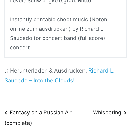
Level / Schwierigkeitsgrad:
Mittel
Instantly printable sheet music (Noten
online zum ausdrucken) by Richard L.
Saucedo for concert band (full score);
concert
♫ Herunterladen & Ausdrucken:
Richard L.
Saucedo – Into the Clouds!
Beitragsnavigation
Fantasy on a Russian Air
Whispering
(complete)