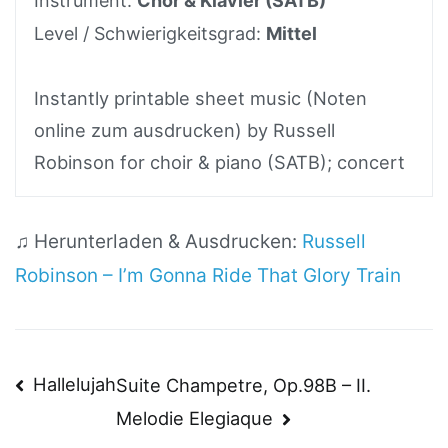
Instrument:
Chor & Klavier (SATB)
Level / Schwierigkeitsgrad:
Mittel
Instantly printable sheet music (Noten
online zum ausdrucken) by Russell
Robinson for choir & piano (SATB); concert
♫ Herunterladen & Ausdrucken:
Russell
Robinson – I’m Gonna Ride That Glory Train
Beitragsnavigation
Hallelujah
Suite Champetre, Op.98B – II.
Melodie Elegiaque