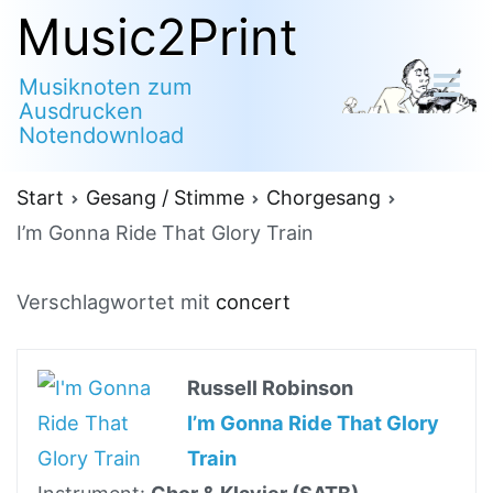
Zum
Music2Print
Inhalt
Musiknoten zum
springen
Ausdrucken
Notendownload
Start
Gesang / Stimme
Chorgesang
I’m Gonna Ride That Glory Train
Verschlagwortet mit
concert
Russell Robinson
I’m Gonna Ride That Glory
Train