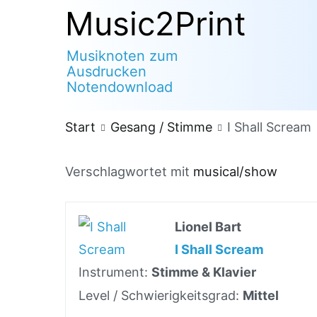
Zum
Music2Print
Inhalt
Musiknoten zum
springen
Ausdrucken
Notendownload
Start
Gesang / Stimme
I Shall Scream
Verschlagwortet mit
musical/show
Lionel Bart
I Shall Scream
Instrument:
Stimme & Klavier
Level / Schwierigkeitsgrad:
Mittel