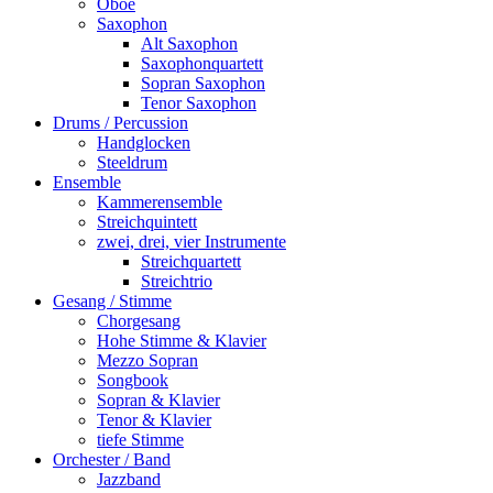
Oboe
Saxophon
Alt Saxophon
Saxophonquartett
Sopran Saxophon
Tenor Saxophon
Drums / Percussion
Handglocken
Steeldrum
Ensemble
Kammerensemble
Streichquintett
zwei, drei, vier Instrumente
Streichquartett
Streichtrio
Gesang / Stimme
Chorgesang
Hohe Stimme & Klavier
Mezzo Sopran
Songbook
Sopran & Klavier
Tenor & Klavier
tiefe Stimme
Orchester / Band
Jazzband