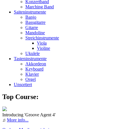
Konzertband
Marching Band
Saiteninstrumente
Banjo
Bassgitarre
Gitarre
Mandoline
Streichinstrumente
Viola
Violine
Ukulele
Tasteninstrumente
Akkordeon
Keyboard
Klavier
Orgel
Unsortiert
Top Course:
Introducing 'Groove Agent 4'
♫
More info...