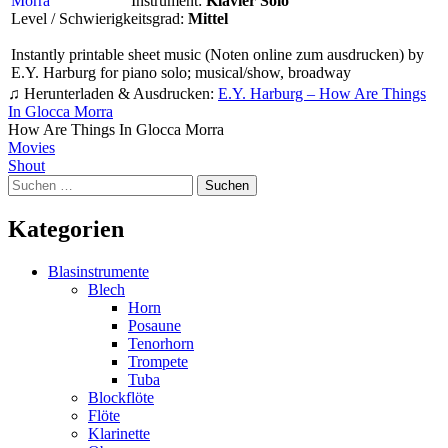
Instrument:
Klavier Solo
Level / Schwierigkeitsgrad:
Mittel
Instantly printable sheet music (Noten online zum ausdrucken) by
E.Y. Harburg for piano solo; musical/show, broadway
♫ Herunterladen & Ausdrucken:
E.Y. Harburg – How Are Things
In Glocca Morra
How Are Things In Glocca Morra
Beitragsnavigation
Movies
Shout
Suchen
nach:
Kategorien
Blasinstrumente
Blech
Horn
Posaune
Tenorhorn
Trompete
Tuba
Blockflöte
Flöte
Klarinette