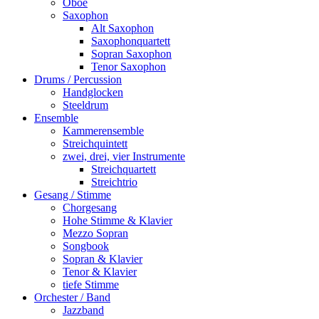
Oboe
Saxophon
Alt Saxophon
Saxophonquartett
Sopran Saxophon
Tenor Saxophon
Drums / Percussion
Handglocken
Steeldrum
Ensemble
Kammerensemble
Streichquintett
zwei, drei, vier Instrumente
Streichquartett
Streichtrio
Gesang / Stimme
Chorgesang
Hohe Stimme & Klavier
Mezzo Sopran
Songbook
Sopran & Klavier
Tenor & Klavier
tiefe Stimme
Orchester / Band
Jazzband