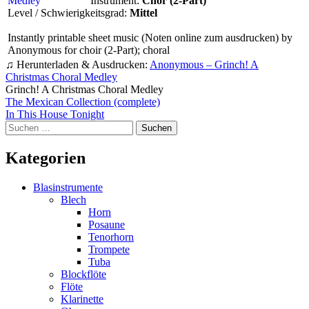
Instrument:
Chor (2-Part)
Level / Schwierigkeitsgrad:
Mittel
Instantly printable sheet music (Noten online zum ausdrucken) by
Anonymous for choir (2-Part); choral
♫ Herunterladen & Ausdrucken:
Anonymous – Grinch! A
Christmas Choral Medley
Grinch! A Christmas Choral Medley
Beitragsnavigation
The Mexican Collection (complete)
In This House Tonight
Suchen
nach:
Kategorien
Blasinstrumente
Blech
Horn
Posaune
Tenorhorn
Trompete
Tuba
Blockflöte
Flöte
Klarinette