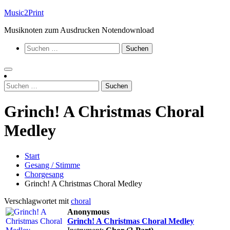
Zum
Music2Print
Inhalt
Musiknoten zum Ausdrucken Notendownload
springen
Suchen
nach:
Suchen
nach:
Grinch! A Christmas Choral
Medley
Start
Gesang / Stimme
Chorgesang
Grinch! A Christmas Choral Medley
Verschlagwortet mit
choral
Anonymous
Grinch! A Christmas Choral Medley