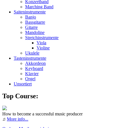
Konzertband
Marching Band
Saiteninstrumente
Banjo
Bassgitarre
Gitarre
Mandoline
Streichinstrumente
Viola
Violine
Ukulele
Tasteninstrumente
Akkordeon
Keyboard
Klavier
Orgel
Unsortiert
Top Course:
How to become a successful music producer
♫
More info...