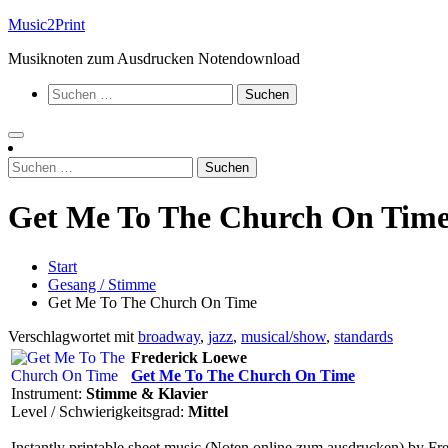
Zum
Music2Print
Inhalt
Musiknoten zum Ausdrucken Notendownload
springen
Suchen
nach:
Suchen
nach:
Get Me To The Church On Tim
Start
Gesang / Stimme
Get Me To The Church On Time
Verschlagwortet mit
broadway
,
jazz
,
musical/show
,
standards
Frederick Loewe
Get Me To The Church On Time
Instrument:
Stimme & Klavier
Level / Schwierigkeitsgrad:
Mittel
Instantly printable sheet music (Noten online zum ausdrucken) by Fr