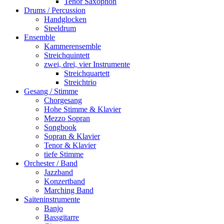
Tenor Saxophon
Drums / Percussion
Handglocken
Steeldrum
Ensemble
Kammerensemble
Streichquintett
zwei, drei, vier Instrumente
Streichquartett
Streichtrio
Gesang / Stimme
Chorgesang
Hohe Stimme & Klavier
Mezzo Sopran
Songbook
Sopran & Klavier
Tenor & Klavier
tiefe Stimme
Orchester / Band
Jazzband
Konzertband
Marching Band
Saiteninstrumente
Banjo
Bassgitarre