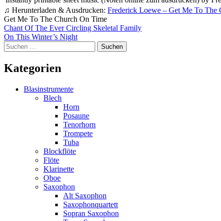
♫ Herunterladen & Ausdrucken:
Frederick Loewe – Get Me To The
Get Me To The Church On Time
Beitragsnavigation
Chant Of The Ever Circling Skeletal Family
On This Winter’s Night
Suchen
nach:
Kategorien
Blasinstrumente
Blech
Horn
Posaune
Tenorhorn
Trompete
Tuba
Blockflöte
Flöte
Klarinette
Oboe
Saxophon
Alt Saxophon
Saxophonquartett
Sopran Saxophon