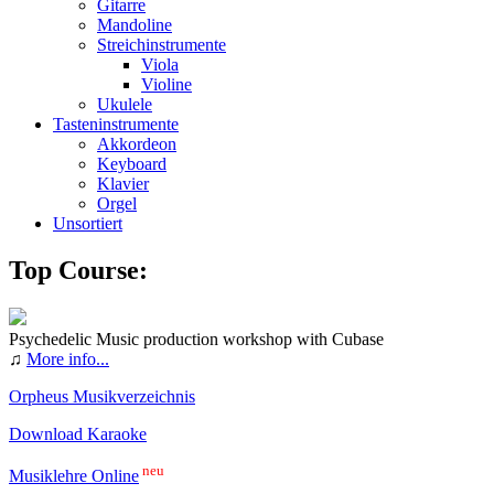
Gitarre
Mandoline
Streichinstrumente
Viola
Violine
Ukulele
Tasteninstrumente
Akkordeon
Keyboard
Klavier
Orgel
Unsortiert
Top Course:
Psychedelic Music production workshop with Cubase
♫
More info...
Orpheus Musikverzeichnis
Download Karaoke
neu
Musiklehre Online