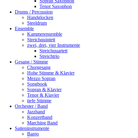
Sopran Saxophon
Tenor Saxophon
Drums / Percussion
Handglocken
Steeldrum
Ensemble
Kammerensemble
Streichquintett
zwei, drei, vier Instrumente
Streichquartett
Streichtrio
Gesang / Stimme
Chorgesang
Hohe Stimme & Klavier
Mezzo Sopran
Songbook
Sopran & Klavier
Tenor & Klavier
tiefe Stimme
Orchester / Band
Jazzband
Konzertband
Marching Band
Saiteninstrumente
Banjo