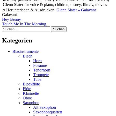
Glenn Slater for voice & piano; children, disney, film/tv, movies
♫ Herunterladen & Ausdrucken:
Glenn Slater – Galavant
Galavant
Beitragsnavigation
Hey Benny
Touch Me In The Morning
Suchen
nach:
Kategorien
Blasinstrumente
Blech
Horn
Posaune
Tenorhorn
Trompete
Tuba
Blockflöte
Flöte
Klarinette
Oboe
Saxophon
Alt Saxophon
Saxophonquartett