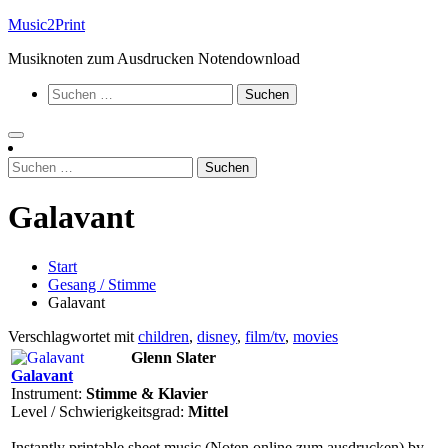
Zum
Music2Print
Inhalt
Musiknoten zum Ausdrucken Notendownload
springen
Suchen
nach:
Suchen
nach:
Galavant
Start
Gesang / Stimme
Galavant
Verschlagwortet mit
children
,
disney
,
film/tv
,
movies
Glenn Slater
Galavant
Instrument:
Stimme & Klavier
Level / Schwierigkeitsgrad:
Mittel
Instantly printable sheet music (Noten online zum ausdrucken) by