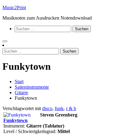
Zum
Music2Print
Inhalt
Musiknoten zum Ausdrucken Notendownload
springen
Suchen
nach:
Suchen
nach:
Funkytown
Start
Saiteninstrumente
Gitarre
Funkytown
Verschlagwortet mit
disco
,
funk
,
r & b
Steven Greenberg
Funkytown
Instrument:
Gitarre (Tablatur)
Level / Schwierigkeitsgrad:
Mittel