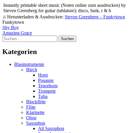
Instantly printable sheet music (Noten online zum ausdrucken) by
Steven Greenberg for guitar (tablature); disco, funk, r & b
♫ Herunterladen & Ausdrucken:
Steven Greenberg – Funkytown
Funkytown
Beitragsnavigation
Shy Boy
Amazing Grace
Suchen
nach:
Kategorien
Blasinstrumente
Blech
Horn
Posaune
Tenorhorn
Trompete
Tuba
Blockflöte
Flöte
Klarinette
Oboe
Saxophon
Alt Saxophon