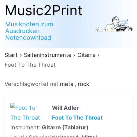
Zum
Music2Print
Inhalt
Musiknoten zum
springen
Ausdrucken
Notendownload
Start
Saiteninstrumente
Gitarre
Foot To The Throat
Verschlagwortet mit
metal
,
rock
Will Adler
Foot To The Throat
Instrument:
Gitarre (Tablatur)