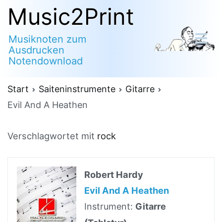
Zum
Music2Print
Inhalt
Musiknoten zum
springen
Ausdrucken
Notendownload
Start
Saiteninstrumente
Gitarre
Evil And A Heathen
Verschlagwortet mit
rock
Robert Hardy
Evil And A Heathen
Instrument:
Gitarre