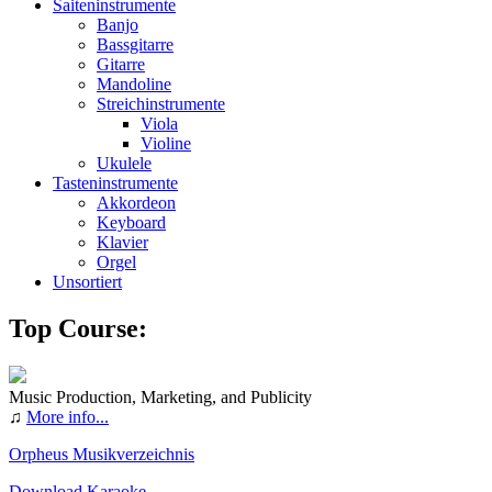
Saiteninstrumente
Banjo
Bassgitarre
Gitarre
Mandoline
Streichinstrumente
Viola
Violine
Ukulele
Tasteninstrumente
Akkordeon
Keyboard
Klavier
Orgel
Unsortiert
Top Course:
Music Production, Marketing, and Publicity
♫
More info...
Orpheus Musikverzeichnis
Download Karaoke