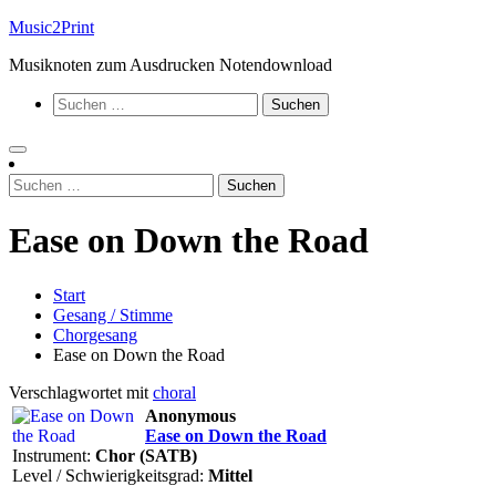
Zum
Music2Print
Inhalt
Musiknoten zum Ausdrucken Notendownload
springen
Suchen
nach:
Suchen
nach:
Ease on Down the Road
Start
Gesang / Stimme
Chorgesang
Ease on Down the Road
Verschlagwortet mit
choral
Anonymous
Ease on Down the Road
Instrument:
Chor (SATB)
Level / Schwierigkeitsgrad:
Mittel