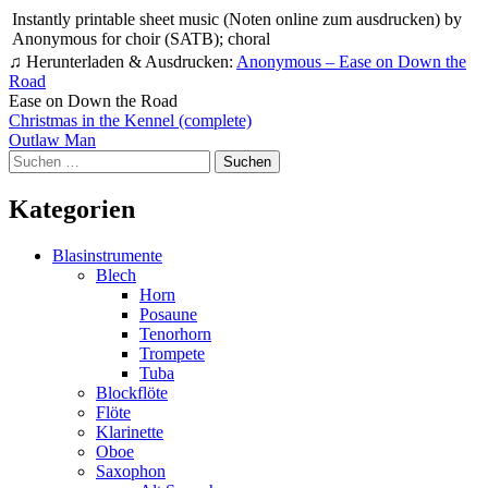
Instantly printable sheet music (Noten online zum ausdrucken) by
Anonymous for choir (SATB); choral
♫ Herunterladen & Ausdrucken:
Anonymous – Ease on Down the
Road
Ease on Down the Road
Beitragsnavigation
Christmas in the Kennel (complete)
Outlaw Man
Suchen
nach:
Kategorien
Blasinstrumente
Blech
Horn
Posaune
Tenorhorn
Trompete
Tuba
Blockflöte
Flöte
Klarinette
Oboe
Saxophon