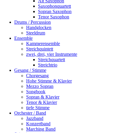
Alt Saxophon
Saxophonquartett
Sopran Saxophon
Tenor Saxophon
Drums / Percussion
Handglocken
Steeldrum
Ensemble
Kammerensemble
Streichquintett
zwei, drei, vier Instrumente
Streichquartett
Streichtrio
Gesang / Stimme
Chorgesang
Hohe Stimme & Klavier
Mezzo Sopran
Songbook
Sopran & Klavier
Tenor & Klavier
tiefe Stimme
Orchester / Band
Jazzband
Konzertband
Marching Band