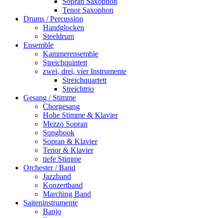
Sopran Saxophon
Tenor Saxophon
Drums / Percussion
Handglocken
Steeldrum
Ensemble
Kammerensemble
Streichquintett
zwei, drei, vier Instrumente
Streichquartett
Streichtrio
Gesang / Stimme
Chorgesang
Hohe Stimme & Klavier
Mezzo Sopran
Songbook
Sopran & Klavier
Tenor & Klavier
tiefe Stimme
Orchester / Band
Jazzband
Konzertband
Marching Band
Saiteninstrumente
Banjo