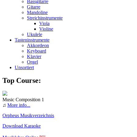
Bassgitarre
Gitarre
Mandoline
Streichinstrumente
Viola
Violine
Ukulele
Tasteninstrumente
Akkordeon
Keyboard
Klavier
Orgel
Unsortiert
Top Course:
Music Composition 1
♫
More info...
Orpheus Musikverzeichnis
Download Karaoke
neu