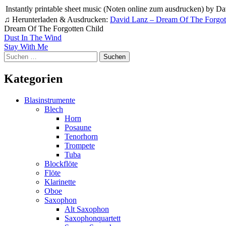
Instantly printable sheet music (Noten online zum ausdrucken) by Da
♫ Herunterladen & Ausdrucken:
David Lanz – Dream Of The Forgot
Dream Of The Forgotten Child
Beitragsnavigation
Dust In The Wind
Stay With Me
Suchen
nach:
Kategorien
Blasinstrumente
Blech
Horn
Posaune
Tenorhorn
Trompete
Tuba
Blockflöte
Flöte
Klarinette
Oboe
Saxophon
Alt Saxophon
Saxophonquartett