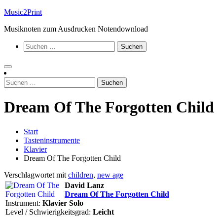
Zum
Music2Print
Inhalt
Musiknoten zum Ausdrucken Notendownload
springen
Suchen
nach:
Suchen
nach:
Dream Of The Forgotten Child
Start
Tasteninstrumente
Klavier
Dream Of The Forgotten Child
Verschlagwortet mit
children
,
new age
David Lanz
Dream Of The Forgotten Child
Instrument:
Klavier Solo
Level / Schwierigkeitsgrad:
Leicht