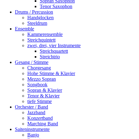
Sopran Saxophon
Tenor Saxophon
Drums / Percussion
Handglocken
Steeldrum
Ensemble
Kammerensemble
Streichquintett
zwei, drei, vier Instrumente
Streichquartett
Streichtrio
Gesang / Stimme
Chorgesang
Hohe Stimme & Klavier
Mezzo Sopran
Songbook
Sopran & Klavier
Tenor & Klavier
tiefe Stimme
Orchester / Band
Jazzband
Konzertband
Marching Band
Saiteninstrumente
Banjo