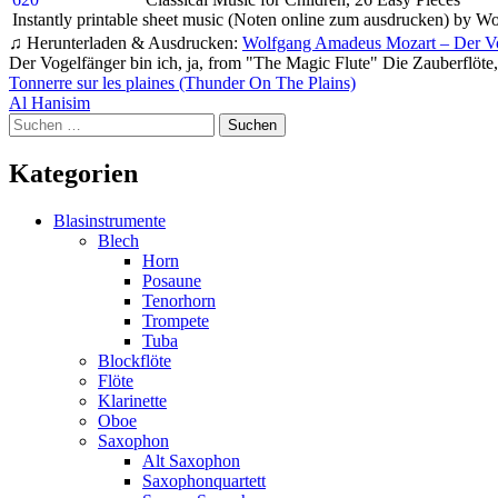
Instantly printable sheet music (Noten online zum ausdrucken) by Wo
♫ Herunterladen & Ausdrucken:
Wolfgang Amadeus Mozart – Der Voge
Der Vogelfänger bin ich, ja, from "The Magic Flute" Die Zauberflöte
Beitragsnavigation
Tonnerre sur les plaines (Thunder On The Plains)
Al Hanisim
Suchen
nach:
Kategorien
Blasinstrumente
Blech
Horn
Posaune
Tenorhorn
Trompete
Tuba
Blockflöte
Flöte
Klarinette
Oboe
Saxophon
Alt Saxophon
Saxophonquartett