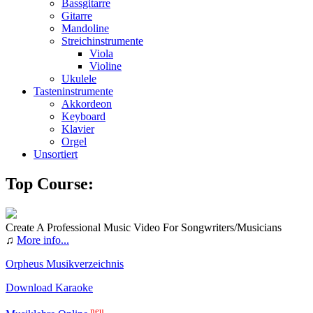
Bassgitarre
Gitarre
Mandoline
Streichinstrumente
Viola
Violine
Ukulele
Tasteninstrumente
Akkordeon
Keyboard
Klavier
Orgel
Unsortiert
Top Course:
Create A Professional Music Video For Songwriters/Musicians
♫
More info...
Orpheus Musikverzeichnis
Download Karaoke
neu