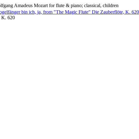
lfgang Amadeus Mozart for flute & piano; classical, children
lfänger bin ich, ja, from "The Magic Flute" Die Zauberflöte, K. 620
, K. 620