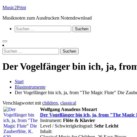
Zum
Music2Print
Inhalt
Musiknoten zum Ausdrucken Notendownload
springen
Suchen
nach:
Suchen
nach:
Der Vogelfänger bin ich, ja, fr
Start
Blasinstrumente
Der Vogelfänger bin ich, ja, from "The Magic Flute" Die Zaube
Verschlagwortet mit
children
,
classical
Wolfgang Amadeus Mozart
Der Vogelfänger bin ich, ja, from "The Magic 
Instrument:
Flöte & Klavier
Level / Schwierigkeitsgrad:
Sehr Leicht
Inhalt:
Classical Music for Children, 26 Easy Pieces