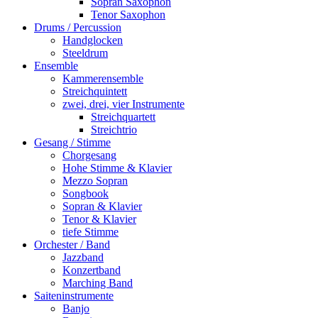
Sopran Saxophon
Tenor Saxophon
Drums / Percussion
Handglocken
Steeldrum
Ensemble
Kammerensemble
Streichquintett
zwei, drei, vier Instrumente
Streichquartett
Streichtrio
Gesang / Stimme
Chorgesang
Hohe Stimme & Klavier
Mezzo Sopran
Songbook
Sopran & Klavier
Tenor & Klavier
tiefe Stimme
Orchester / Band
Jazzband
Konzertband
Marching Band
Saiteninstrumente
Banjo