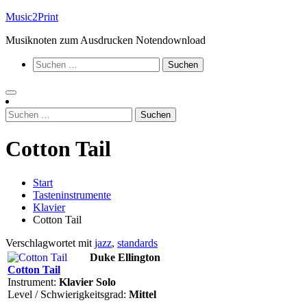
Zum
Music2Print
Inhalt
Musiknoten zum Ausdrucken Notendownload
springen
Suchen
nach:
Suchen
nach:
Cotton Tail
Start
Tasteninstrumente
Klavier
Cotton Tail
Verschlagwortet mit
jazz
,
standards
Duke Ellington
Cotton Tail
Instrument:
Klavier Solo
Level / Schwierigkeitsgrad:
Mittel