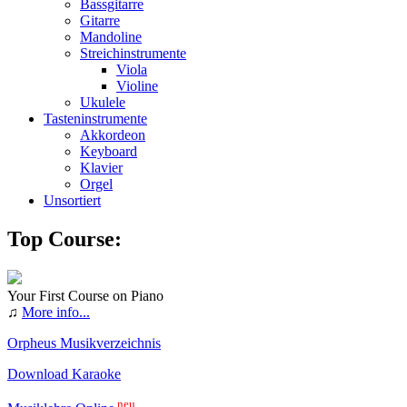
Bassgitarre
Gitarre
Mandoline
Streichinstrumente
Viola
Violine
Ukulele
Tasteninstrumente
Akkordeon
Keyboard
Klavier
Orgel
Unsortiert
Top Course:
Your First Course on Piano
♫
More info...
Orpheus Musikverzeichnis
Download Karaoke
neu