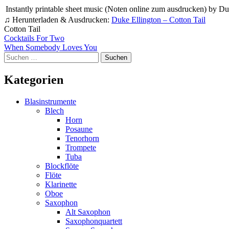
Instantly printable sheet music (Noten online zum ausdrucken) by Duk
♫ Herunterladen & Ausdrucken:
Duke Ellington – Cotton Tail
Cotton Tail
Beitragsnavigation
Cocktails For Two
When Somebody Loves You
Suchen
nach:
Kategorien
Blasinstrumente
Blech
Horn
Posaune
Tenorhorn
Trompete
Tuba
Blockflöte
Flöte
Klarinette
Oboe
Saxophon
Alt Saxophon
Saxophonquartett