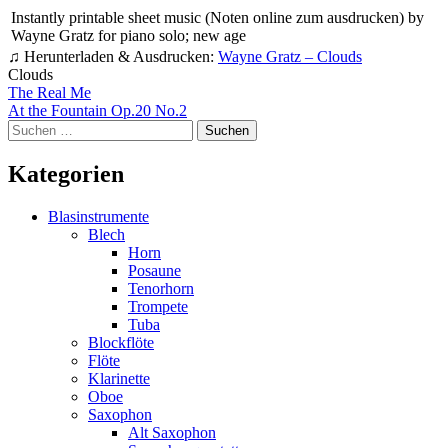
Instantly printable sheet music (Noten online zum ausdrucken) by
Wayne Gratz for piano solo; new age
♫ Herunterladen & Ausdrucken:
Wayne Gratz – Clouds
Clouds
Beitragsnavigation
The Real Me
At the Fountain Op.20 No.2
Suchen
nach:
Kategorien
Blasinstrumente
Blech
Horn
Posaune
Tenorhorn
Trompete
Tuba
Blockflöte
Flöte
Klarinette
Oboe
Saxophon
Alt Saxophon