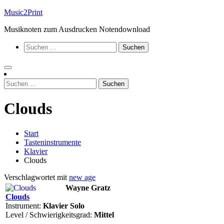
Zum
Music2Print
Inhalt
Musiknoten zum Ausdrucken Notendownload
springen
Suchen
nach:
Suchen
nach:
Clouds
Start
Tasteninstrumente
Klavier
Clouds
Verschlagwortet mit
new age
Wayne Gratz
Clouds
Instrument:
Klavier Solo
Level / Schwierigkeitsgrad:
Mittel