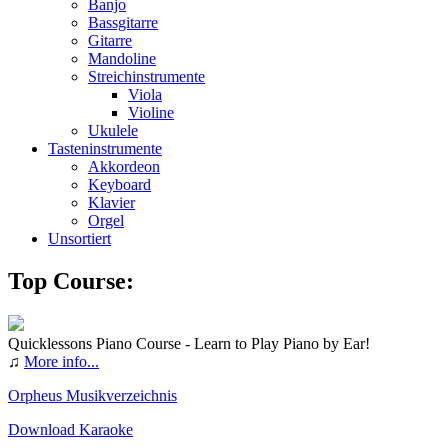
Banjo
Bassgitarre
Gitarre
Mandoline
Streichinstrumente
Viola
Violine
Ukulele
Tasteninstrumente
Akkordeon
Keyboard
Klavier
Orgel
Unsortiert
Top Course:
Quicklessons Piano Course - Learn to Play Piano by Ear!
♫
More info...
Orpheus Musikverzeichnis
Download Karaoke