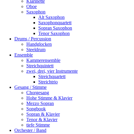
Klarinette
Oboe
Saxophon
Alt Saxophon
Saxophonquartett
Sopran Saxophon
Tenor Saxophon
Drums / Percussion
Handglocken
Steeldrum
Ensemble
Kammerensemble
Streichquintett
zwei, drei, vier Instrumente
Streichquartett
Streichtrio
Gesang / Stimme
Chorgesang
Hohe Stimme & Klavier
Mezzo Sopran
Songbook
Sopran & Klavier
Tenor & Klavier
tiefe Stimme
Orchester / Band