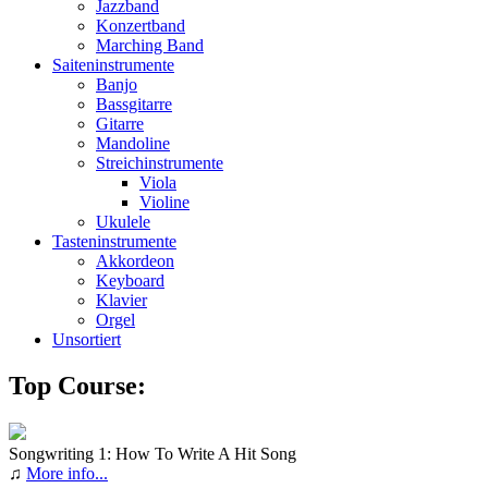
Jazzband
Konzertband
Marching Band
Saiteninstrumente
Banjo
Bassgitarre
Gitarre
Mandoline
Streichinstrumente
Viola
Violine
Ukulele
Tasteninstrumente
Akkordeon
Keyboard
Klavier
Orgel
Unsortiert
Top Course:
Songwriting 1: How To Write A Hit Song
♫
More info...