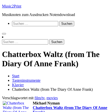
Zum
Music2Print
Inhalt
Musiknoten zum Ausdrucken Notendownload
springen
Suchen
nach:
Suchen
nach:
Chatterbox Waltz (from The
Diary Of Anne Frank)
Start
Tasteninstrumente
Klavier
Chatterbox Waltz (from The Diary Of Anne Frank)
Verschlagwortet mit
film/tv
,
movies
Michael Nyman
Chatterbox Waltz (from The Diary Of Anne