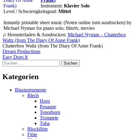
Frank)
Instrument:
Klavier Solo
Level / Schwierigkeitsgrad:
Mittel
Instantly printable sheet music (Noten online zum ausdrucken) by
Michael Nyman for piano solo; film/tv, movies
♫ Herunterladen & Ausdrucken:
Michael Nyman – Chatterbox
Waltz (from The Diary Of Anne Frank)
Chatterbox Waltz (from The Diary Of Anne Frank)
Beitragsnavigation
Dream Productions
Easy Does It
Suchen
nach:
Kategorien
Blasinstrumente
Blech
Horn
Posaune
Tenorhorn
Trompete
Tuba
Blockflöte
Flöte