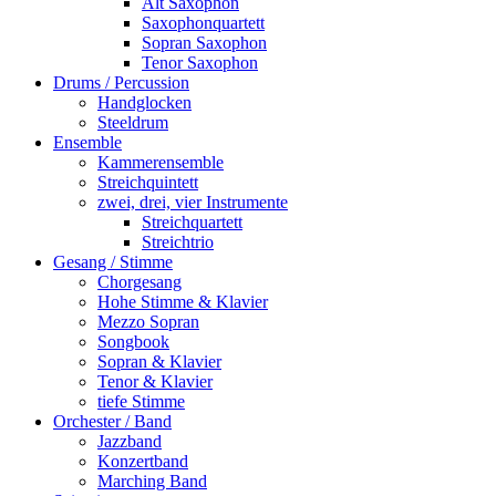
Alt Saxophon
Saxophonquartett
Sopran Saxophon
Tenor Saxophon
Drums / Percussion
Handglocken
Steeldrum
Ensemble
Kammerensemble
Streichquintett
zwei, drei, vier Instrumente
Streichquartett
Streichtrio
Gesang / Stimme
Chorgesang
Hohe Stimme & Klavier
Mezzo Sopran
Songbook
Sopran & Klavier
Tenor & Klavier
tiefe Stimme
Orchester / Band
Jazzband
Konzertband
Marching Band