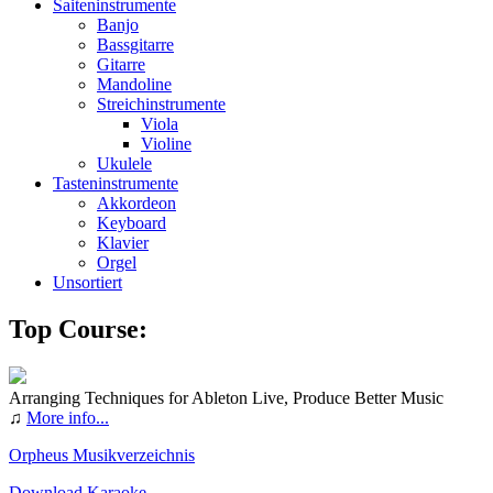
Saiteninstrumente
Banjo
Bassgitarre
Gitarre
Mandoline
Streichinstrumente
Viola
Violine
Ukulele
Tasteninstrumente
Akkordeon
Keyboard
Klavier
Orgel
Unsortiert
Top Course:
Arranging Techniques for Ableton Live, Produce Better Music
♫
More info...
Orpheus Musikverzeichnis
Download Karaoke