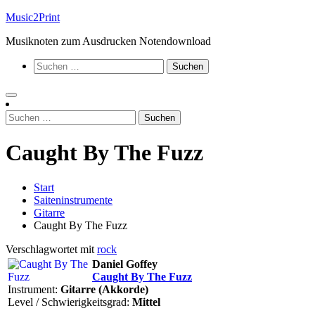
Zum
Music2Print
Inhalt
Musiknoten zum Ausdrucken Notendownload
springen
Suchen
nach:
Suchen
nach:
Caught By The Fuzz
Start
Saiteninstrumente
Gitarre
Caught By The Fuzz
Verschlagwortet mit
rock
Daniel Goffey
Caught By The Fuzz
Instrument:
Gitarre (Akkorde)
Level / Schwierigkeitsgrad:
Mittel