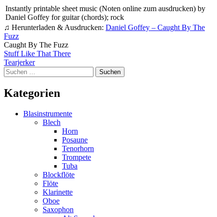
Instantly printable sheet music (Noten online zum ausdrucken) by
Daniel Goffey for guitar (chords); rock
♫ Herunterladen & Ausdrucken:
Daniel Goffey – Caught By The
Fuzz
Caught By The Fuzz
Beitragsnavigation
Stuff Like That There
Tearjerker
Suchen
nach:
Kategorien
Blasinstrumente
Blech
Horn
Posaune
Tenorhorn
Trompete
Tuba
Blockflöte
Flöte
Klarinette
Oboe
Saxophon