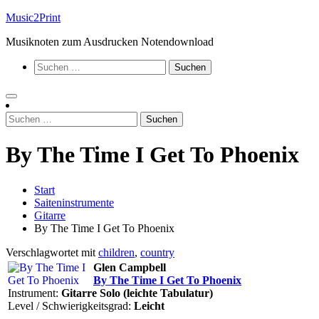
Zum
Music2Print
Inhalt
Musiknoten zum Ausdrucken Notendownload
springen
Suchen
nach:
Suchen
nach:
By The Time I Get To Phoenix
Start
Saiteninstrumente
Gitarre
By The Time I Get To Phoenix
Verschlagwortet mit
children
,
country
Glen Campbell
By The Time I Get To Phoenix
Instrument:
Gitarre Solo (leichte Tabulatur)
Level / Schwierigkeitsgrad:
Leicht