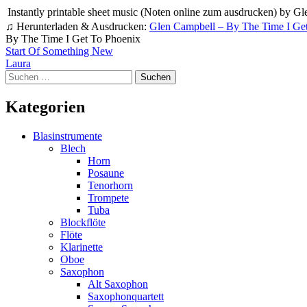
Instantly printable sheet music (Noten online zum ausdrucken) by Glen
♫ Herunterladen & Ausdrucken:
Glen Campbell – By The Time I Ge
By The Time I Get To Phoenix
Beitragsnavigation
Start Of Something New
Laura
Suchen
nach:
Kategorien
Blasinstrumente
Blech
Horn
Posaune
Tenorhorn
Trompete
Tuba
Blockflöte
Flöte
Klarinette
Oboe
Saxophon
Alt Saxophon
Saxophonquartett