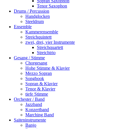
Sopran Saxophon
Tenor Saxophon
Drums / Percussion
Handglocken
Steeldrum
Ensemble
Kammerensemble
Streichquintett
zwei, drei, vier Instrumente
Streichquartett
Streichtrio
Gesang / Stimme
Chorgesang
Hohe Stimme & Klavier
Mezzo Sopran
Songbook
Sopran & Klavier
Tenor & Klavier
tiefe Stimme
Orchester / Band
Jazzband
Konzertband
Marching Band
Saiteninstrumente
Banjo