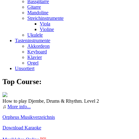
Bassgitarre
Gitarre
Mandoline
Streichinstrumente
Viola
Violine
Ukulele
Tasteninstrumente
Akkordeon
Keyboard
Klavier
Orgel
Unsortiert
Top Course:
How to play Djembe, Drums & Rhythm. Level 2
♫
More info...
Orpheus Musikverzeichnis
Download Karaoke
neu