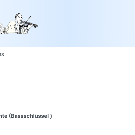
es
te (Bassschlüssel )