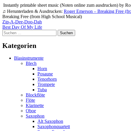
Instantly printable sheet music (Noten online zum ausdrucken) by Ro
♫ Herunterladen & Ausdrucken:
Roger Emerson – Breaking Free (fr
Breaking Free (from High School Musical)
Beitragsnavigation
Zip-A-Dee-Doo-Dah
Best Day Of My Life
Suchen
nach:
Kategorien
Blasinstrumente
Blech
Horn
Posaune
Tenorhorn
Trompete
Tuba
Blockflöte
Flöte
Klarinette
Oboe
Saxophon
Alt Saxophon
Saxophonquartett