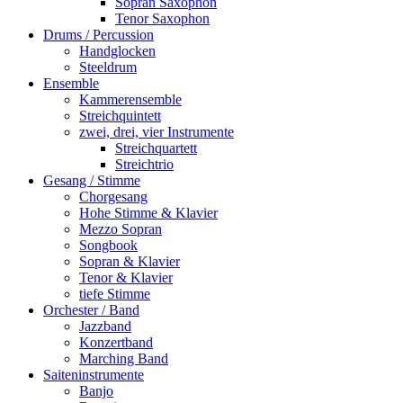
Sopran Saxophon
Tenor Saxophon
Drums / Percussion
Handglocken
Steeldrum
Ensemble
Kammerensemble
Streichquintett
zwei, drei, vier Instrumente
Streichquartett
Streichtrio
Gesang / Stimme
Chorgesang
Hohe Stimme & Klavier
Mezzo Sopran
Songbook
Sopran & Klavier
Tenor & Klavier
tiefe Stimme
Orchester / Band
Jazzband
Konzertband
Marching Band
Saiteninstrumente
Banjo