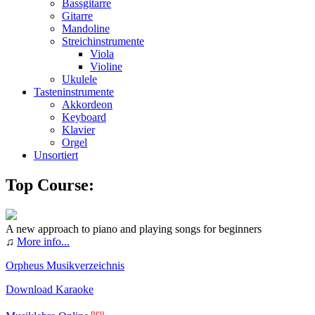
Bassgitarre
Gitarre
Mandoline
Streichinstrumente
Viola
Violine
Ukulele
Tasteninstrumente
Akkordeon
Keyboard
Klavier
Orgel
Unsortiert
Top Course:
A new approach to piano and playing songs for beginners
♫
More info...
Orpheus Musikverzeichnis
Download Karaoke
neu