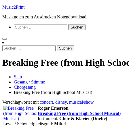
Zum
Music2Print
Inhalt
Musiknoten zum Ausdrucken Notendownload
springen
Suchen
nach:
Suchen
nach:
Breaking Free (from High Schoo
Start
Gesang / Stimme
Chorgesang
Breaking Free (from High School Musical)
Verschlagwortet mit
concert
,
disney
,
musical/show
Roger Emerson
Breaking Free (from High School Musical)
Instrument:
Chor & Klavier (Duette)
Level / Schwierigkeitsgrad:
Mittel