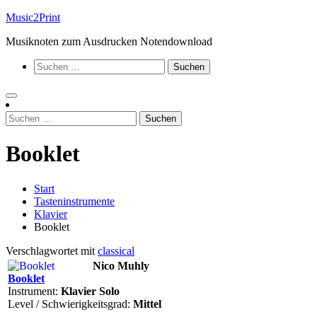
Zum
Music2Print
Inhalt
Musiknoten zum Ausdrucken Notendownload
springen
Suchen
nach:
Suchen
nach:
Booklet
Start
Tasteninstrumente
Klavier
Booklet
Verschlagwortet mit
classical
Nico Muhly
Booklet
Instrument:
Klavier Solo
Level / Schwierigkeitsgrad:
Mittel