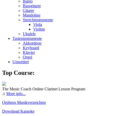
Banjo
Bassgitarre
Gitarre
Mandoline
Streichinstrumente
Viola
Violine
Ukulele
Tasteninstrumente
Akkordeon
Keyboard
Klavier
Orgel
Unsortiert
Top Course:
The Music Coach Online Clarinet Lesson Program
♫
More info...
Orpheus Musikverzeichnis
Download Karaoke