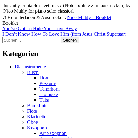
Instantly printable sheet music (Noten online zum ausdrucken) by
Nico Muhly for piano solo; classical
♫ Herunterladen & Ausdrucken:
Nico Muhly – Booklet
Booklet
Beitragsnavigation
You’ve Got To Hide Your Love Away
I Don’t Know How To Love Him (from Jesus Christ Superstar)
Suchen
nach:
Kategorien
Blasinstrumente
Blech
Horn
Posaune
Tenorhorn
Trompete
Tuba
Blockflöte
Flöte
Klarinette
Oboe
Saxophon
Alt Saxophon