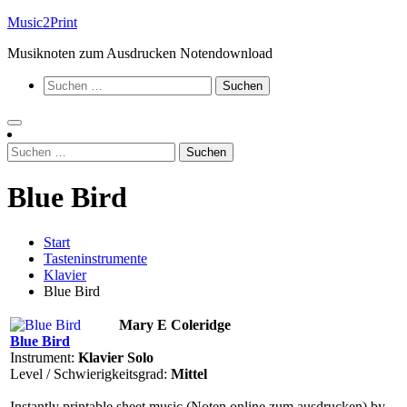
Zum
Music2Print
Inhalt
Musiknoten zum Ausdrucken Notendownload
springen
Suchen
nach:
Suchen
nach:
Blue Bird
Start
Tasteninstrumente
Klavier
Blue Bird
Mary E Coleridge
Blue Bird
Instrument:
Klavier Solo
Level / Schwierigkeitsgrad:
Mittel
Instantly printable sheet music (Noten online zum ausdrucken) by