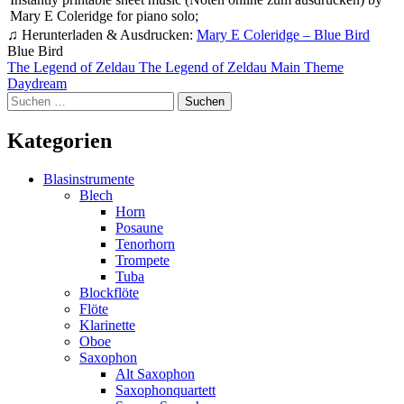
Mary E Coleridge for piano solo;
♫ Herunterladen & Ausdrucken:
Mary E Coleridge – Blue Bird
Blue Bird
Beitragsnavigation
The Legend of Zeldau The Legend of Zeldau Main Theme
Daydream
Suchen
nach:
Kategorien
Blasinstrumente
Blech
Horn
Posaune
Tenorhorn
Trompete
Tuba
Blockflöte
Flöte
Klarinette
Oboe
Saxophon
Alt Saxophon
Saxophonquartett