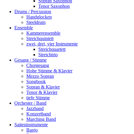
Sopran Saxophon
Tenor Saxophon
Drums / Percussion
Handglocken
Steeldrum
Ensemble
Kammerensemble
Streichquintett
zwei, drei, vier Instrumente
Streichquartett
Streichtrio
Gesang / Stimme
Chorgesang
Hohe Stimme & Klavier
Mezzo Sopran
Songbook
Sopran & Klavier
Tenor & Klavier
tiefe Stimme
Orchester / Band
Jazzband
Konzertband
Marching Band
Saiteninstrumente
Banjo