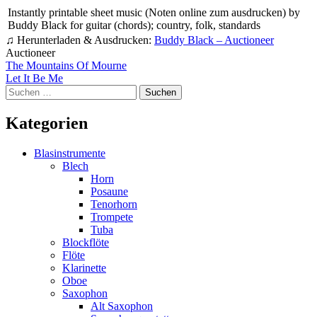
Instantly printable sheet music (Noten online zum ausdrucken) by
Buddy Black for guitar (chords); country, folk, standards
♫ Herunterladen & Ausdrucken:
Buddy Black – Auctioneer
Auctioneer
Beitragsnavigation
The Mountains Of Mourne
Let It Be Me
Suchen
nach:
Kategorien
Blasinstrumente
Blech
Horn
Posaune
Tenorhorn
Trompete
Tuba
Blockflöte
Flöte
Klarinette
Oboe
Saxophon
Alt Saxophon