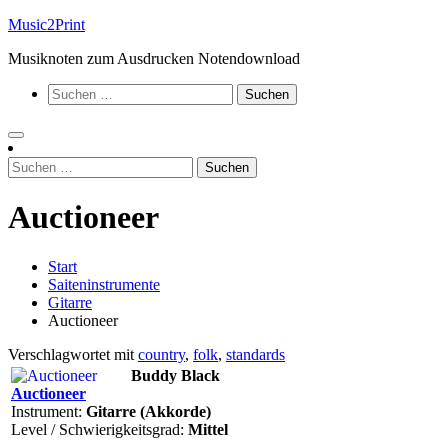
Zum
Music2Print
Inhalt
Musiknoten zum Ausdrucken Notendownload
springen
Suchen
nach:
Suchen
nach:
Auctioneer
Start
Saiteninstrumente
Gitarre
Auctioneer
Verschlagwortet mit
country
,
folk
,
standards
Buddy Black
Auctioneer
Instrument:
Gitarre (Akkorde)
Level / Schwierigkeitsgrad:
Mittel