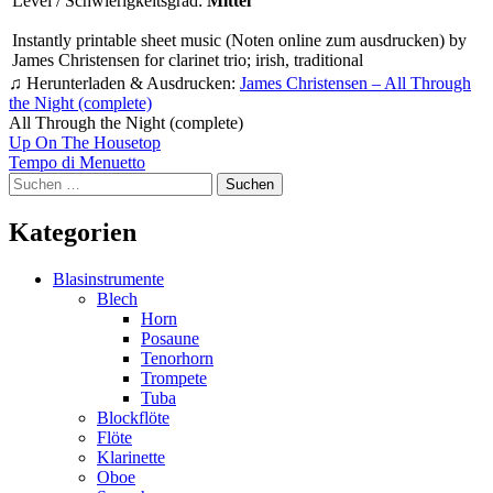
Level / Schwierigkeitsgrad:
Mittel
Instantly printable sheet music (Noten online zum ausdrucken) by
James Christensen for clarinet trio; irish, traditional
♫ Herunterladen & Ausdrucken:
James Christensen – All Through
the Night (complete)
All Through the Night (complete)
Beitragsnavigation
Up On The Housetop
Tempo di Menuetto
Suchen
nach:
Kategorien
Blasinstrumente
Blech
Horn
Posaune
Tenorhorn
Trompete
Tuba
Blockflöte
Flöte
Klarinette
Oboe