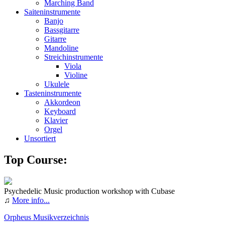
Marching Band
Saiteninstrumente
Banjo
Bassgitarre
Gitarre
Mandoline
Streichinstrumente
Viola
Violine
Ukulele
Tasteninstrumente
Akkordeon
Keyboard
Klavier
Orgel
Unsortiert
Top Course:
Psychedelic Music production workshop with Cubase
♫
More info...
Orpheus Musikverzeichnis