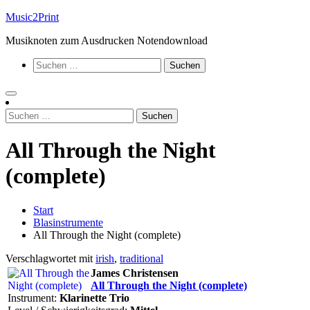
Zum
Music2Print
Inhalt
Musiknoten zum Ausdrucken Notendownload
springen
Suchen
nach:
Suchen
nach:
All Through the Night
(complete)
Start
Blasinstrumente
All Through the Night (complete)
Verschlagwortet mit
irish
,
traditional
James Christensen
All Through the Night (complete)
Instrument:
Klarinette Trio