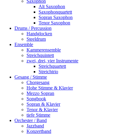
Saxophon
Alt Saxophon
Saxophonquartett
Sopran Saxophon
Tenor Saxophon
Drums / Percussion
Handglocken
Steeldrum
Ensemble
Kammerensemble
Streichquintett
zwei, drei, vier Instrumente
Streichquartett
Streichtrio
Gesang / Stimme
Chorgesang
Hohe Stimme & Klavier
Mezzo Sopran
Songbook
Sopran & Klavier
Tenor & Klavier
tiefe Stimme
Orchester / Band
Jazzband
Konzertband