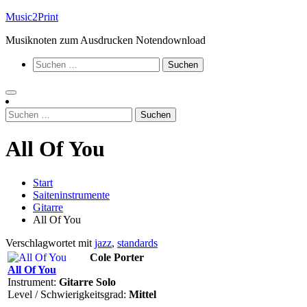
Zum
Music2Print
Inhalt
Musiknoten zum Ausdrucken Notendownload
springen
Suchen
nach:
Suchen
nach:
All Of You
Start
Saiteninstrumente
Gitarre
All Of You
Verschlagwortet mit
jazz
,
standards
Cole Porter
All Of You
Instrument:
Gitarre Solo
Level / Schwierigkeitsgrad:
Mittel