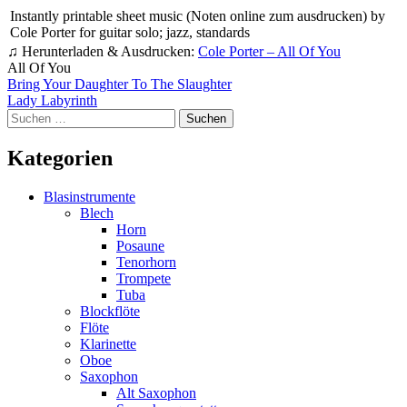
Instantly printable sheet music (Noten online zum ausdrucken) by
Cole Porter for guitar solo; jazz, standards
♫ Herunterladen & Ausdrucken:
Cole Porter – All Of You
All Of You
Beitragsnavigation
Bring Your Daughter To The Slaughter
Lady Labyrinth
Suchen
nach:
Kategorien
Blasinstrumente
Blech
Horn
Posaune
Tenorhorn
Trompete
Tuba
Blockflöte
Flöte
Klarinette
Oboe
Saxophon
Alt Saxophon