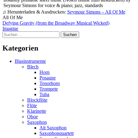
Seymour Simons for voice & piano; jazz, standards
♫ Herunterladen & Ausdrucken:
Seymour Simons – All Of Me
All Of Me
Beitragsnavigation
Defying Gravity (from the Broadway Musical Wicked)
Imagine
Suchen
nach:
Kategorien
Blasinstrumente
Blech
Horn
Posaune
Tenorhorn
Trompete
Tuba
Blockflöte
Flöte
Klarinette
Oboe
Saxophon
Alt Saxophon
Saxophonquartett