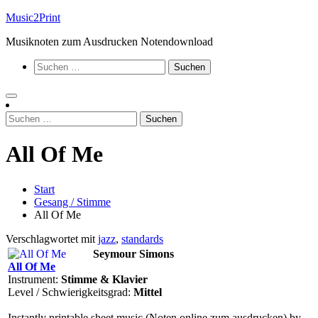
Zum
Music2Print
Inhalt
Musiknoten zum Ausdrucken Notendownload
springen
Suchen
nach:
Suchen
nach:
All Of Me
Start
Gesang / Stimme
All Of Me
Verschlagwortet mit
jazz
,
standards
Seymour Simons
All Of Me
Instrument:
Stimme & Klavier
Level / Schwierigkeitsgrad:
Mittel
Instantly printable sheet music (Noten online zum ausdrucken) by