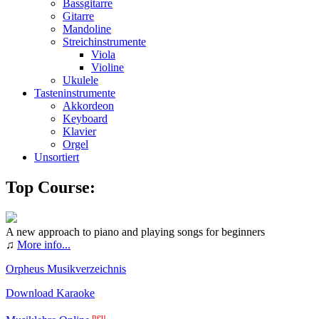
Bassgitarre
Gitarre
Mandoline
Streichinstrumente
Viola
Violine
Ukulele
Tasteninstrumente
Akkordeon
Keyboard
Klavier
Orgel
Unsortiert
Top Course:
A new approach to piano and playing songs for beginners
♫
More info...
Orpheus Musikverzeichnis
Download Karaoke
neu