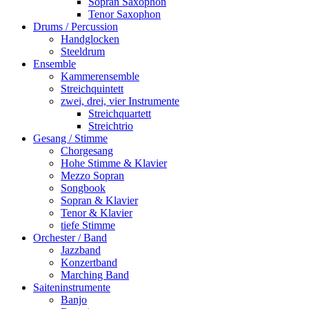
Sopran Saxophon
Tenor Saxophon
Drums / Percussion
Handglocken
Steeldrum
Ensemble
Kammerensemble
Streichquintett
zwei, drei, vier Instrumente
Streichquartett
Streichtrio
Gesang / Stimme
Chorgesang
Hohe Stimme & Klavier
Mezzo Sopran
Songbook
Sopran & Klavier
Tenor & Klavier
tiefe Stimme
Orchester / Band
Jazzband
Konzertband
Marching Band
Saiteninstrumente
Banjo