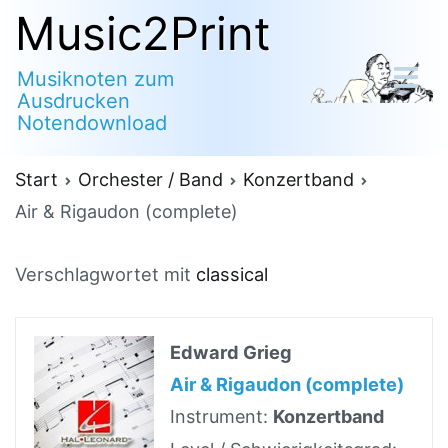
Zum
Music2Print
Inhalt
Musiknoten zum
springen
Ausdrucken
Notendownload
Start
Orchester / Band
Konzertband
Air & Rigaudon (complete)
Verschlagwortet mit
classical
Edward Grieg
Air & Rigaudon (complete)
Instrument:
Konzertband